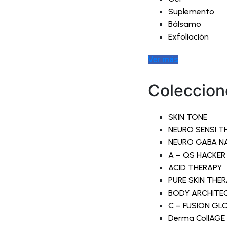
Suplemento
Bálsamo
Exfoliación
Ver más
Coleccion
SKIN TONE
NEURO SENSI T
NEURO GABA N
A – QS HACKER
ACID THERAPY
PURE SKIN THE
BODY ARCHITE
C – FUSION G
Derma CollAGE