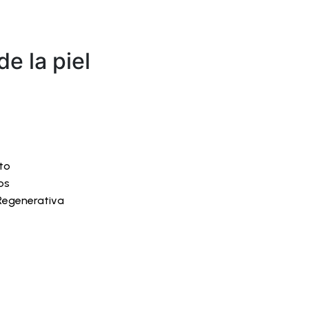
e la piel
to
os
Regenerativa