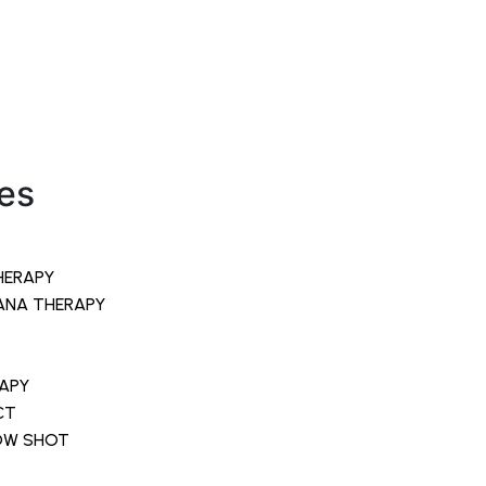
es
HERAPY
ANA THERAPY
RAPY
CT
LOW SHOT