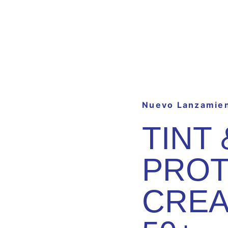
Nuevo Lanzamie
TINT 
PROT
CREA