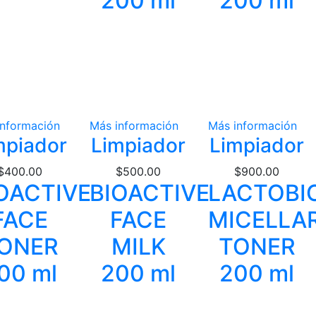
200 ml
200 ml
información
Más información
Más información
mpiador
Limpiador
Limpiador
$
400.00
$
500.00
$
900.00
OACTIVE
BIOACTIVE
LACTOBI
FACE
FACE
MICELLA
ONER
MILK
TONER
00 ml
200 ml
200 ml