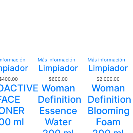
información
Más información
Más información
mpiador
Limpiador
Limpiador
$
400.00
$
600.00
$
2,000.00
OACTIVE
Woman
Woman
FACE
Definition
Definition
ONER
Essence
Blooming
00 ml
Water
Foam