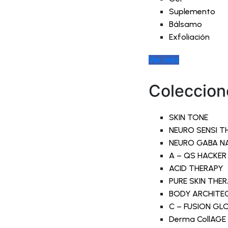
Suplemento
Bálsamo
Exfoliación
Ver más
Coleccion
SKIN TONE
NEURO SENSI T
NEURO GABA N
A – QS HACKER
ACID THERAPY
PURE SKIN THE
BODY ARCHITE
C – FUSION G
Derma CollAGE