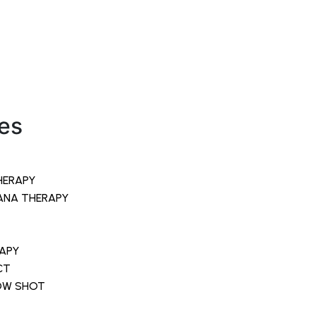
es
HERAPY
ANA THERAPY
RAPY
CT
LOW SHOT