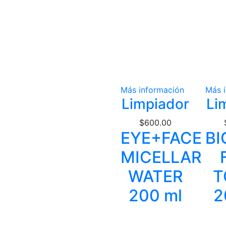
Más información
Más 
Limpiador
Li
$
600.00
EYE+FACE
BI
MICELLAR
WATER
T
200 ml
2