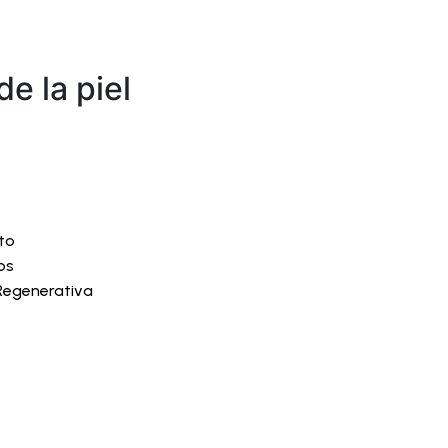
e la piel
to
os
Regenerativa