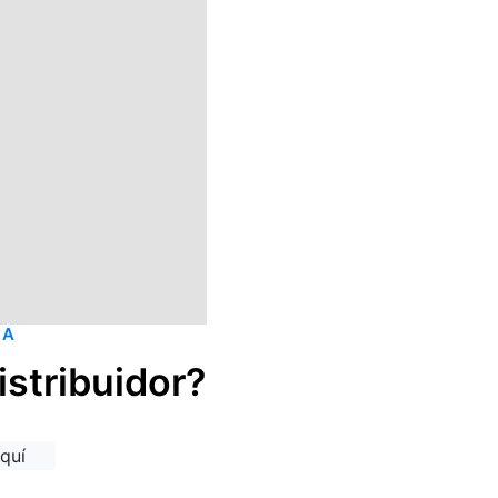
ÍA
istribuidor?
quí