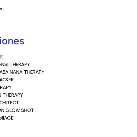
ón
iones
E
ENSI THERAPY
ABA NANA THERAPY
HACKER
ERAPY
N THERAPY
CHITECT
ION GLOW SHOT
ollAGE