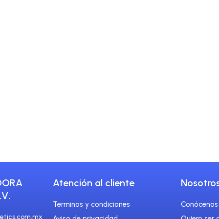
ores en la Revolución del Cuid
a: Más que Inyecciones La medicina estética se vuelve cada vez má
ir y eliminar imperfecciones cutáneas. La clave está en lograr me
rostro descansado, relajado y bien cuidado sin cambiar sus rasgos
DORA
Atención al cliente
Nosotro
.V.
Terminos y condiciones
Conócenos
etics.com.mx
Aviso de privacidad
Quiero ser d