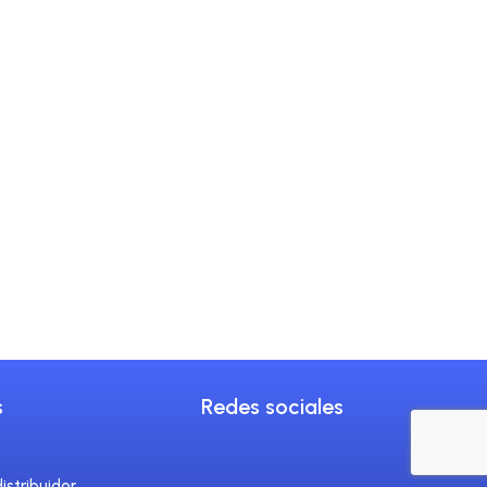
ado de la Piel
s popular, ofreciendo técnicas
joras naturales en la
.Si bien asociamos la medicina
s
Redes sociales
istribuidor