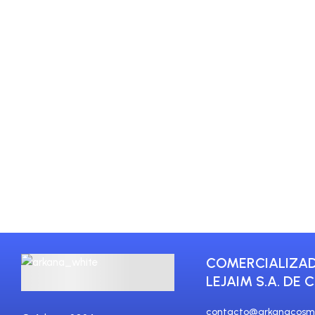
Neurotransmis
El Auge de la Medicina Estétic
modernas y métodos para preven
apariencia, proporcionando un 
[…]
COMERCIALIZA
LEJAIM S.A. DE C
contacto@arkanacosm