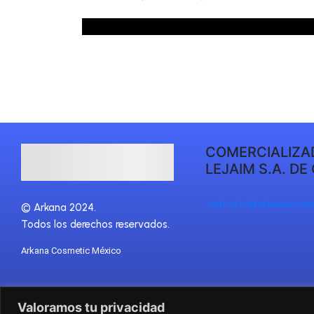
COMERCIALIZA
LEJAIM S.A. DE 
contacto@arkanacosm
©
Arkana 2024.
Todos los derechos reservados.
Arkana Cosmetic México
Valoramos tu privacidad