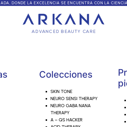
DA, DONDE LA EXCELENCIA SE ENCUENTRA CON LA CIENCI
Pr
as
Colecciones
pi
SKIN TONE
NEURO SENSI THERAPY
NEURO GABA NANA
THERAPY
A – QS HACKER
ACID THERAPY