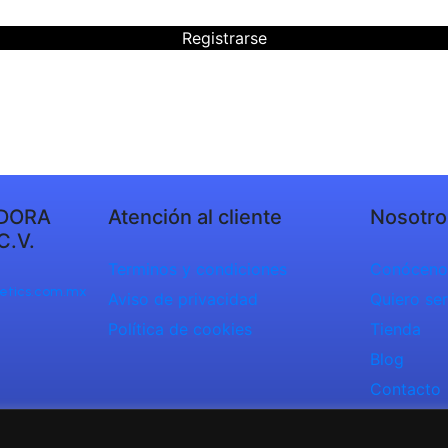
Registrarse
DORA
Atención al cliente
Nosotro
C.V.
Terminos y condiciones
Conóceno
etics.com.mx
Aviso de privacidad
Quiero ser
Política de cookies
Tienda
Blog
Contacto